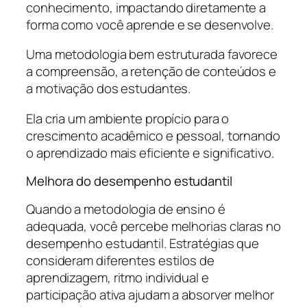
conhecimento, impactando diretamente a
forma como você aprende e se desenvolve.
Uma metodologia bem estruturada favorece
a compreensão, a retenção de conteúdos e
a motivação dos estudantes.
Ela cria um ambiente propício para o
crescimento acadêmico e pessoal, tornando
o aprendizado mais eficiente e significativo.
Melhora do desempenho estudantil
Quando a metodologia de ensino é
adequada, você percebe melhorias claras no
desempenho estudantil. Estratégias que
consideram diferentes estilos de
aprendizagem, ritmo individual e
participação ativa ajudam a absorver melhor