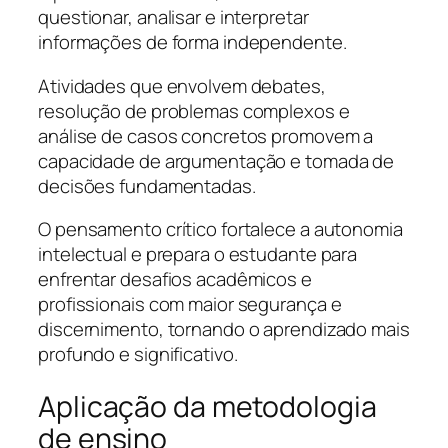
questionar, analisar e interpretar
informações de forma independente.
Atividades que envolvem debates,
resolução de problemas complexos e
análise de casos concretos promovem a
capacidade de argumentação e tomada de
decisões fundamentadas.
O pensamento crítico fortalece a autonomia
intelectual e prepara o estudante para
enfrentar desafios acadêmicos e
profissionais com maior segurança e
discernimento, tornando o aprendizado mais
profundo e significativo.
Aplicação da metodologia
de ensino