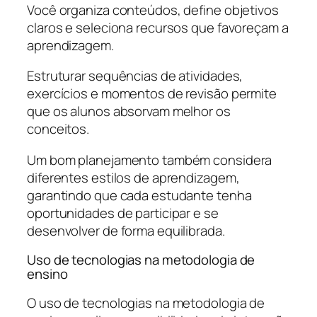
Você organiza conteúdos, define objetivos
claros e seleciona recursos que favoreçam a
aprendizagem.
Estruturar sequências de atividades,
exercícios e momentos de revisão permite
que os alunos absorvam melhor os
conceitos.
Um bom planejamento também considera
diferentes estilos de aprendizagem,
garantindo que cada estudante tenha
oportunidades de participar e se
desenvolver de forma equilibrada.
Uso de tecnologias na metodologia de
ensino
O uso de tecnologias na metodologia de