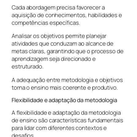
Cada abordagem precisa favorecer a
aquisição de conhecimentos, habilidades e
competências específicas.
Analisar os objetivos permite planejar
atividades que conduzam ao alcance de
metas claras, garantindo que o processo de
aprendizagem seja direcionado e
estruturado.
A adequação entre metodologia e objetivos
torna o ensino mais coerente e produtivo.
Flexibilidade e adaptação da metodologia
A flexibilidade e adaptação da metodologia
de ensino são características fundamentais
para lidar com diferentes contextos e
desafios.