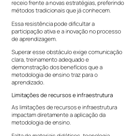
receio frente a novas estratégias, preferindo
métodos tradicionais que já conhecem.
Essa resistência pode dificultar a
participação ativa e a inovação no processo
de aprendizagem.
Superar esse obstáculo exige comunicação
clara, treinamento adequado e
demonstração dos benefícios que a
metodologia de ensino traz para o
aprendizado.
Limitações de recursos e infraestrutura
As limitações de recursos e infraestrutura
impactam diretamente a aplicação da
metodologia de ensino.
Falta de materiais didáticos, tecnologia