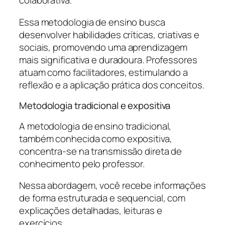
colaborativa.
Essa metodologia de ensino busca
desenvolver habilidades críticas, criativas e
sociais, promovendo uma aprendizagem
mais significativa e duradoura. Professores
atuam como facilitadores, estimulando a
reflexão e a aplicação prática dos conceitos.
Metodologia tradicional e expositiva
A metodologia de ensino tradicional,
também conhecida como expositiva,
concentra-se na transmissão direta de
conhecimento pelo professor.
Nessa abordagem, você recebe informações
de forma estruturada e sequencial, com
explicações detalhadas, leituras e
exercícios.