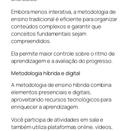
Embora menos interativa, a metodologia de
ensino tradicional é eficiente para organizar
conteúdos complexos e garantir que
conceitos fundamentais sejam
compreendidos.
Ela permite maior controle sobre o ritmo de
aprendizagem e a avaliação do progresso.
Metodologia híbrida e digital
A metodologia de ensino híbrida combina
elementos presenciais e digitais,
aproveitando recursos tecnológicos para
enriquecer a aprendizagem.
Você participa de atividades em sala e
também utiliza plataformas online, vídeos,