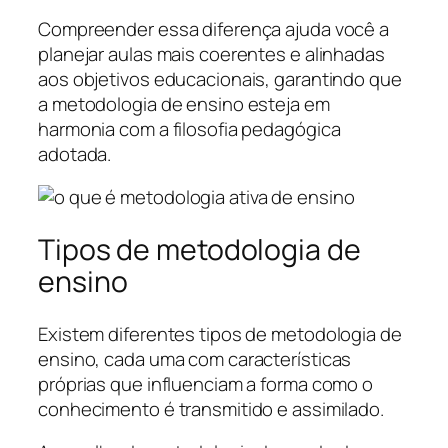
Compreender essa diferença ajuda você a
planejar aulas mais coerentes e alinhadas
aos objetivos educacionais, garantindo que
a metodologia de ensino esteja em
harmonia com a filosofia pedagógica
adotada.
Tipos de metodologia de
ensino
Existem diferentes tipos de metodologia de
ensino, cada uma com características
próprias que influenciam a forma como o
conhecimento é transmitido e assimilado.