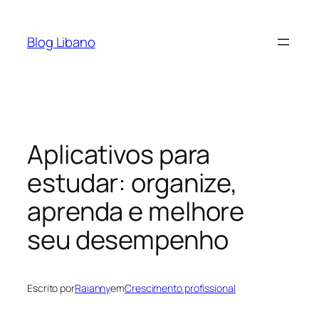
Pular
para
Blog Libano
o
conteúdo
Aplicativos para
estudar: organize,
aprenda e melhore
seu desempenho
Escrito por
Raianny
em
Crescimento profissional