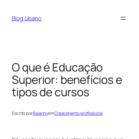
Pular
para
Blog Libano
o
conteúdo
O que é Educação
Superior: benefícios e
tipos de cursos
Escrito por
Raianny
em
Crescimento profissional