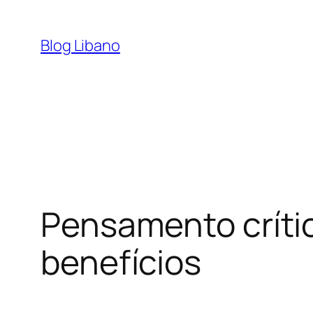
Pular
para
Blog Libano
o
conteúdo
Pensamento crític
benefícios