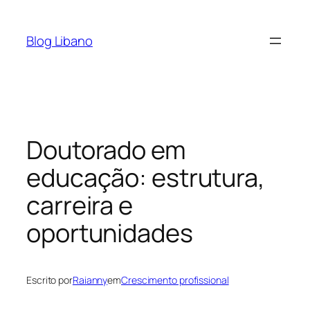
Pular
para
Blog Libano
o
conteúdo
Doutorado em
educação: estrutura,
carreira e
oportunidades
Escrito por
Raianny
em
Crescimento profissional