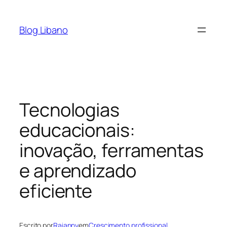
Pular
para
Blog Libano
o
conteúdo
Tecnologias
educacionais:
inovação, ferramentas
e aprendizado
eficiente
Escrito por
Raianny
em
Crescimento profissional