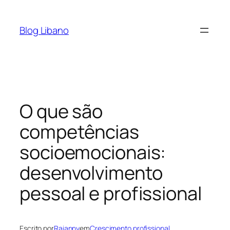
Pular
para
Blog Libano
o
conteúdo
O que são
competências
socioemocionais:
desenvolvimento
pessoal e profissional
Escrito por
Raianny
em
Crescimento profissional