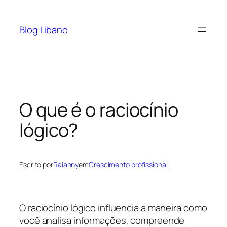
Pular
para
Blog Libano
o
conteúdo
O que é o raciocínio
lógico?
Escrito por
Raianny
em
Crescimento profissional
O raciocínio lógico influencia a maneira como
você analisa informações, compreende