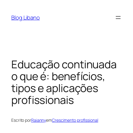
Pular
para
Blog Libano
o
conteúdo
Educação continuada
o que é: benefícios,
tipos e aplicações
profissionais
Escrito por
Raianny
em
Crescimento profissional