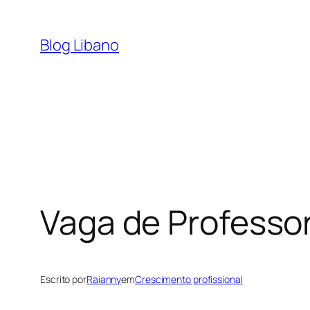
Pular
para
Blog Libano
o
conteúdo
Vaga de Professor
Escrito por
Raianny
em
Crescimento profissional