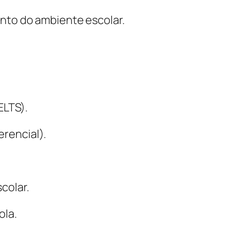
ento do ambiente escolar.
ELTS).
rencial).
colar.
ola.