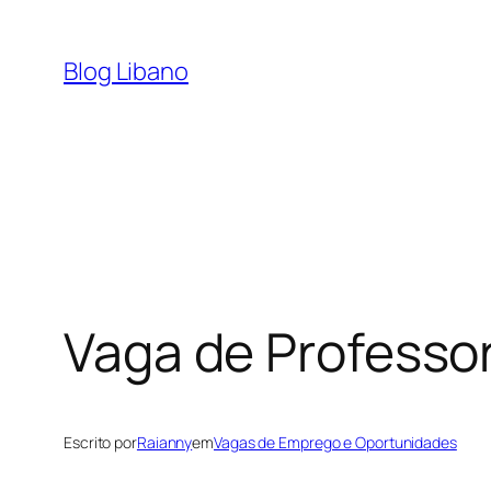
Pular
para
Blog Libano
o
conteúdo
Vaga de Professo
Escrito por
Raianny
em
Vagas de Emprego e Oportunidades