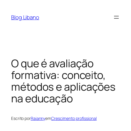
Pular
para
Blog Libano
o
conteúdo
O que é avaliação
formativa: conceito,
métodos e aplicações
na educação
Escrito por
Raianny
em
Crescimento profissional