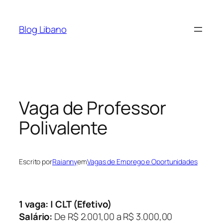
Pular
para
Blog Libano
o
conteúdo
Vaga de Professor
Polivalente
Escrito por
Raianny
em
Vagas de Emprego e Oportunidades
1 vaga: | CLT (Efetivo)
Salário:
De R$ 2.001,00 a R$ 3.000,00