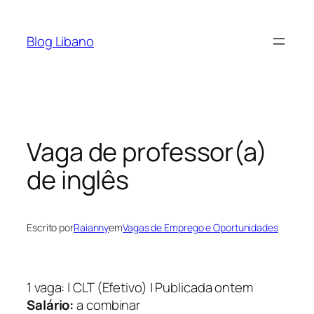
Pular
para
Blog Libano
o
conteúdo
Vaga de professor(a)
de inglês
Escrito por
Raianny
em
Vagas de Emprego e Oportunidades
1 vaga: | CLT (Efetivo) | Publicada ontem
Salário:
a combinar