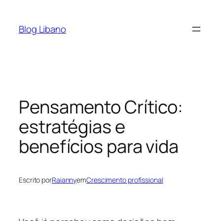
Pular
para
Blog Libano
o
conteúdo
Pensamento Crítico:
estratégias e
benefícios para vida
Escrito por
Raianny
em
Crescimento profissional