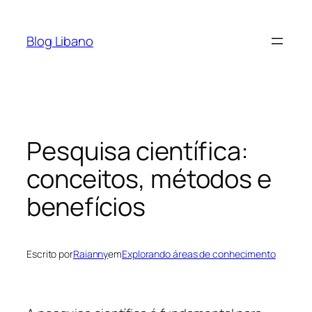
Pular
para
Blog Libano
o
conteúdo
Pesquisa científica:
conceitos, métodos e
benefícios
Escrito por
Raianny
em
Explorando áreas de conhecimento