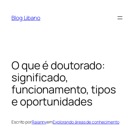
Pular
para
Blog Libano
o
conteúdo
O que é doutorado:
significado,
funcionamento, tipos
e oportunidades
Escrito por
Raianny
em
Explorando áreas de conhecimento