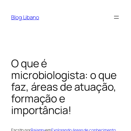
Pular
para
Blog Libano
o
conteúdo
O que é
microbiologista: o que
faz, áreas de atuação,
formação e
importância!
Escrito por
Raianny
em
Explorando áreas de conhecimento