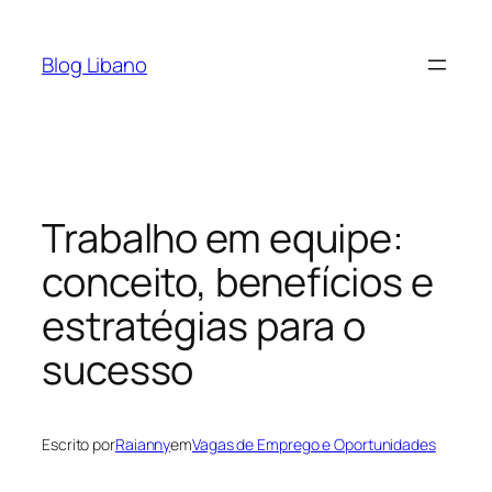
Pular
para
Blog Libano
o
conteúdo
Trabalho em equipe:
conceito, benefícios e
estratégias para o
sucesso
Escrito por
Raianny
em
Vagas de Emprego e Oportunidades