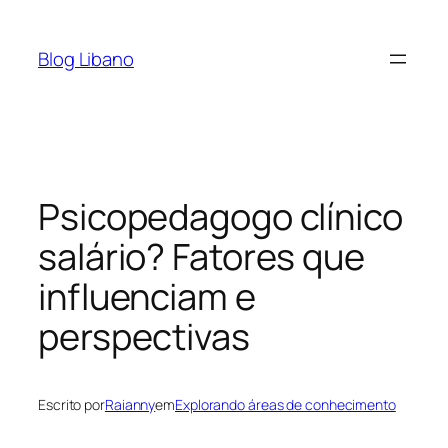
Pular
para
Blog Libano
o
conteúdo
Psicopedagogo clínico
salário? Fatores que
influenciam e
perspectivas
Escrito por
Raianny
em
Explorando áreas de conhecimento