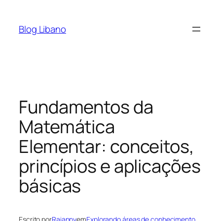
Pular
para
Blog Libano
o
conteúdo
Fundamentos da
Matemática
Elementar: conceitos,
princípios e aplicações
básicas
Escrito por
Raianny
em
Explorando áreas de conhecimento