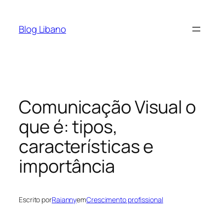
Pular
para
Blog Libano
o
conteúdo
Comunicação Visual o
que é: tipos,
características e
importância
Escrito por
Raianny
em
Crescimento profissional