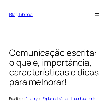
Pular
para
Blog Libano
o
conteúdo
Comunicação escrita:
o que é, importância,
características e dicas
para melhorar!
Escrito por
Raianny
em
Explorando áreas de conhecimento