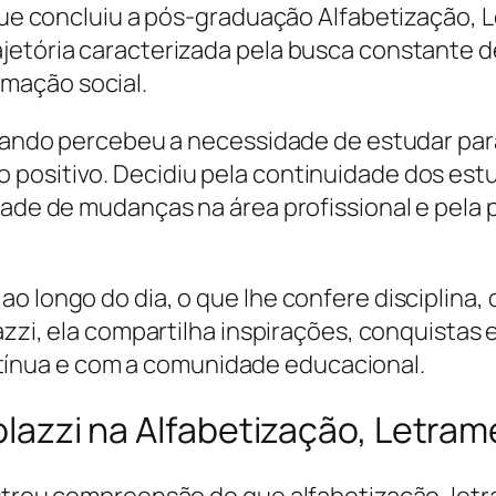
l que concluiu a pós-graduação Alfabetização
ajetória caracterizada pela busca constante 
mação social.
 quando percebeu a necessidade de estudar par
positivo. Decidiu pela continuidade dos estu
ntade de mudanças na área profissional e pel
o longo do dia, o que lhe confere disciplina, 
lazzi, ela compartilha inspirações, conquista
ínua e com a comunidade educacional.
tholazzi na Alfabetização, Letr
onstrou compreensão de que alfabetização, l