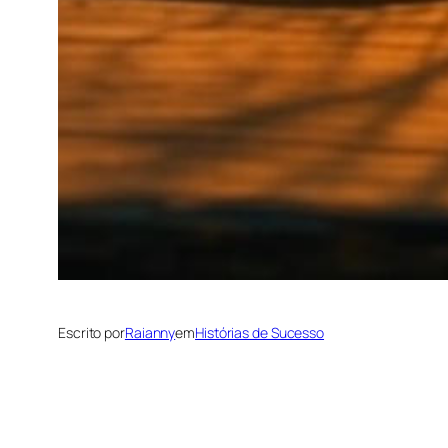
Escrito por
Raianny
em
Histórias de Sucesso