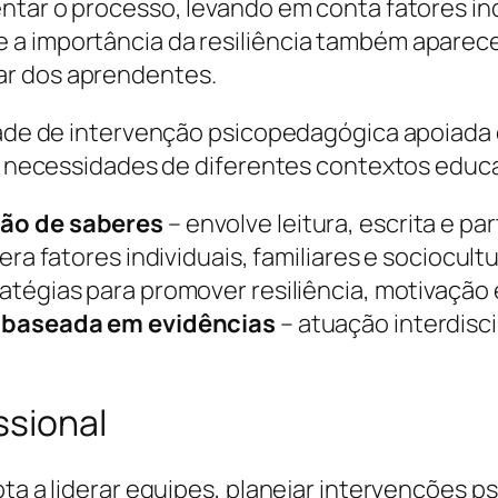
tar o processo, levando em conta fatores indi
 a importância da resiliência também aparece
ar dos aprendentes.
idade de intervenção psicopedagógica apoiada
às necessidades de diferentes contextos educa
ão de saberes
– envolve leitura, escrita e par
ra fatores individuais, familiares e sociocult
atégias para promover resiliência, motivação
 baseada em evidências
– atuação interdisci
ssional
pta a liderar equipes, planejar intervenções 