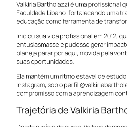
Valkiria Bartholazzi é uma profissiona
Faculdade Líbano, fortalecendo uma tr
educação como ferramenta de transfor
Iniciou sua vida profissional em 2012,
entusiasmasse e pudesse gerar impacto 
planeja parar por aqui, movida pela vo
suas oportunidades.
Ela mantém um ritmo estável de estudo a
Instagram, sob o perfil @valkiriabartho
compromisso com a aprendizagem cont
Trajetória de Valkiria Bar
Desde o início do curso, Valkiria dem