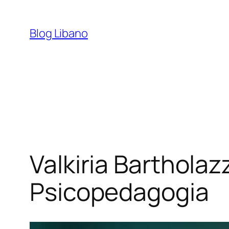
Pular
para
Blog Libano
o
conteúdo
Valkiria Bartholaz
Psicopedagogia