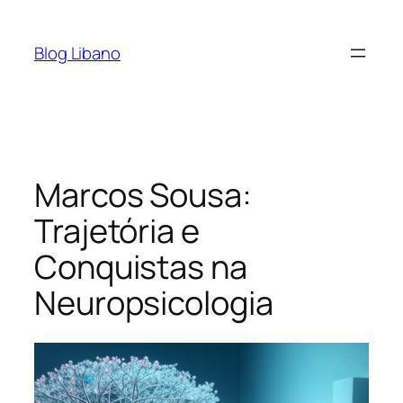
Pular
para
Blog Libano
o
conteúdo
Marcos Sousa:
Trajetória e
Conquistas na
Neuropsicologia