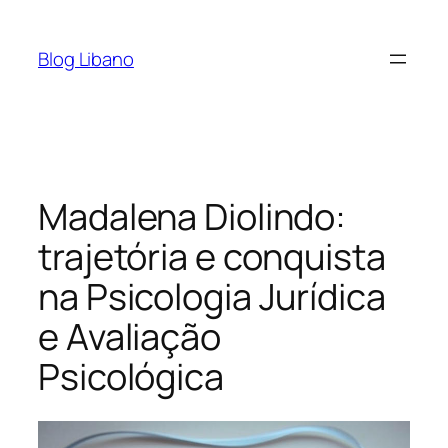
Pular
para
Blog Libano
o
conteúdo
Madalena Diolindo:
trajetória e conquista
na Psicologia Jurídica
e Avaliação
Psicológica