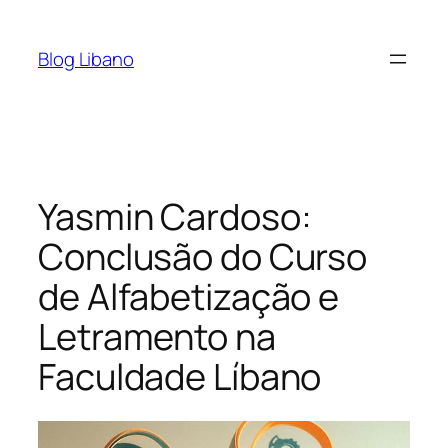
Pular
para
Blog Libano
o
conteúdo
Yasmin Cardoso:
Conclusão do Curso
de Alfabetização e
Letramento na
Faculdade Líbano