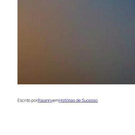
Escrito por
Raianny
em
Histórias de Sucesso