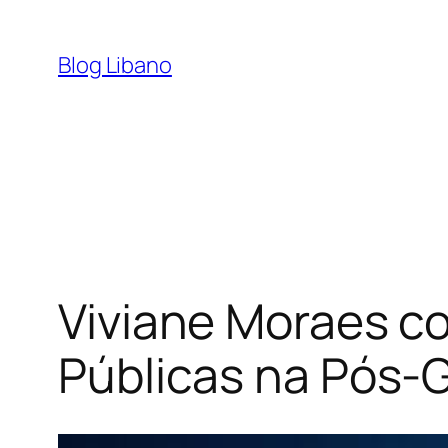
Pular
para
Blog Libano
o
conteúdo
Viviane Moraes con
Públicas na Pós-