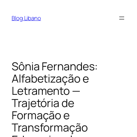
Pular
para
Blog Libano
o
conteúdo
Sônia Fernandes:
Alfabetização e
Letramento —
Trajetória de
Formação e
Transformação