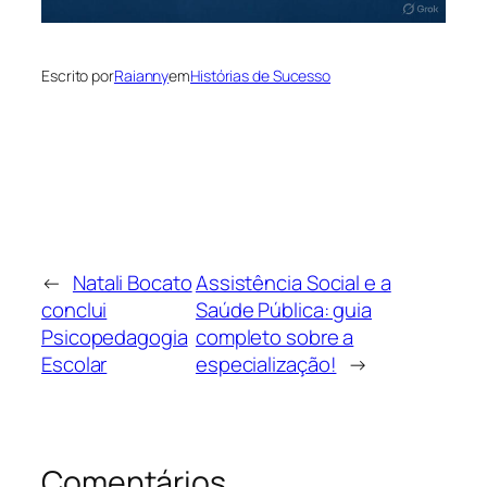
Escrito por
Raianny
em
Histórias de Sucesso
←
Natali Bocato
Assistência Social e a
conclui
Saúde Pública: guia
Psicopedagogia
completo sobre a
Escolar
especialização!
→
Comentários