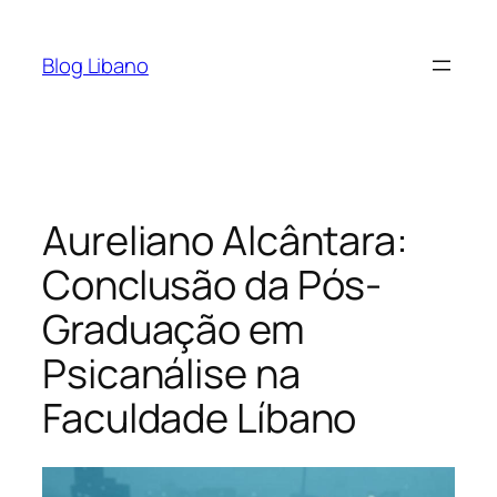
Pular
para
Blog Libano
o
conteúdo
Aureliano Alcântara:
Conclusão da Pós-
Graduação em
Psicanálise na
Faculdade Líbano