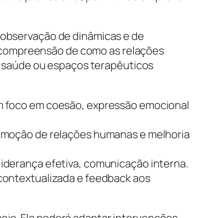
a observação de dinâmicas e de
 compreensão de como as relações
 saúde ou espaços terapêuticos
om foco em coesão, expressão emocional
romoção de relações humanas e melhoria
liderança efetiva, comunicação interna.
contextualizada e feedback aos
eje. Ela poderá adaptar intervenções