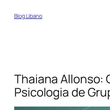
Pular
para
Blog Libano
o
conteúdo
Thaiana Allonso:
Psicologia de Gr