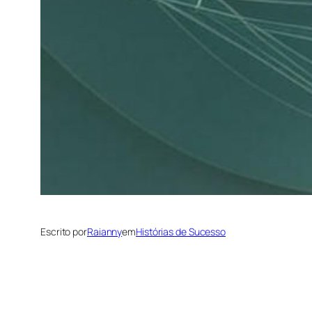
Escrito por
Raianny
em
Histórias de Sucesso