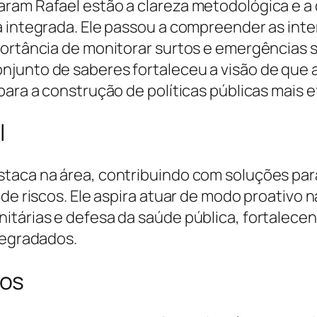
ram Rafael estão a clareza metodológica e a
a integrada. Ele passou a compreender as inte
portância de monitorar surtos e emergências s
junto de saberes fortaleceu a visão de que a
para a construção de políticas públicas mais e
l
staca na área, contribuindo com soluções par
 de riscos. Ele aspira atuar de modo proativo 
itárias e defesa da saúde pública, fortalece
degradados.
sos