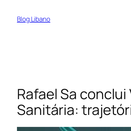
Pular
para
Blog Libano
o
conteúdo
Rafael Sa conclui
Sanitária: trajetó