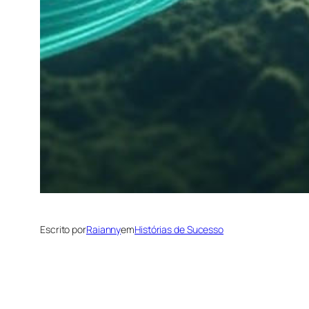
Escrito por
Raianny
em
Histórias de Sucesso