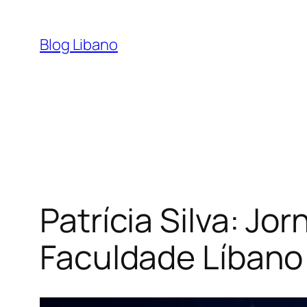
Pular
para
Blog Libano
o
conteúdo
Patrícia Silva: J
Faculdade Líbano