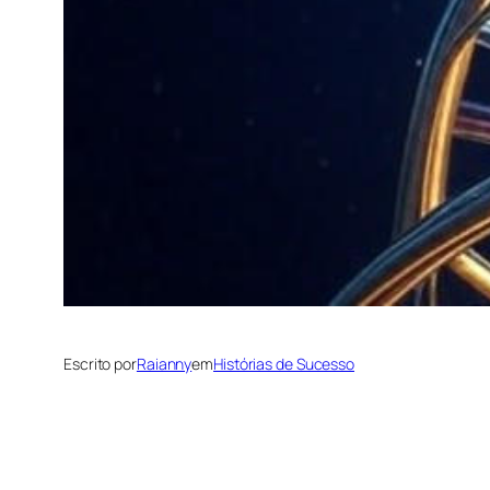
Escrito por
Raianny
em
Histórias de Sucesso