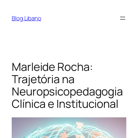
Pular
para
Blog Libano
o
conteúdo
Marleide Rocha:
Trajetória na
Neuropsicopedagogia
Clínica e Institucional