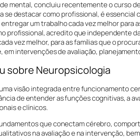
saúde mental, concluiu recentemente o curso 
ra se destacar como profissional, é essencial
ntregar um trabalho cada vez melhor para a
omo profissional, acredito que independente 
da vez melhor, para as famílias que o procuram
 em intervenções de avaliação, planejamento 
u sobre Neuropsicologia
u uma visão integrada entre funcionamento ce
cia de entender as funções cognitivas, a av
nais e clínicos.
 fundamentos que conectam cérebro, comport
ualitativos na avaliação e na intervenção, b