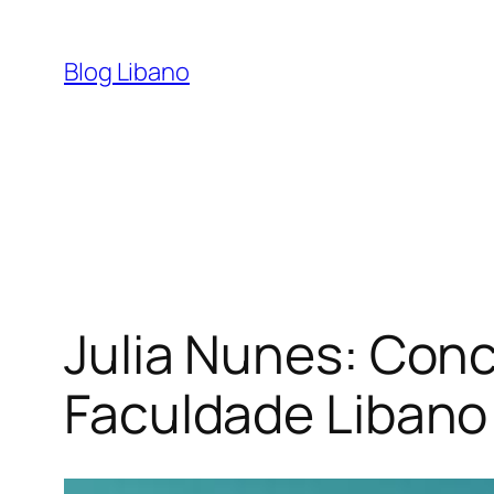
Pular
para
Blog Libano
o
conteúdo
Julia Nunes: Con
Faculdade Libano