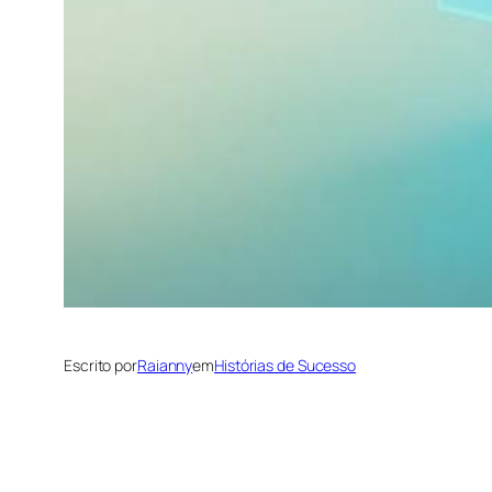
Escrito por
Raianny
em
Histórias de Sucesso