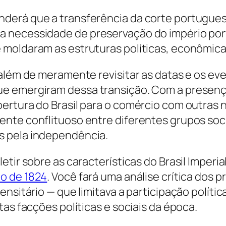
erá que a transferência da corte portuguesa 
a necessidade de preservação do império po
moldaram as estruturas políticas, econômicas 
 além de meramente revisitar as datas e os ev
e emergiram dessa transição. Com a presença
ertura do Brasil para o comércio com outras 
te conflituoso entre diferentes grupos sociais
s pela independência.
etir sobre as características do Brasil Imperi
o de 1824
. Você fará uma análise crítica dos
nsitário — que limitava a participação polític
tas facções políticas e sociais da época.