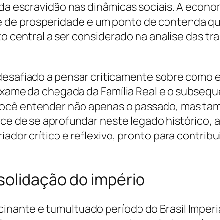
 da escravidão nas dinâmicas sociais. A econom
 de prosperidade e um ponto de contenda qu
nto central a ser considerado na análise das t
desafiado a pensar criticamente sobre como e
O exame da chegada da Família Real e o subse
ocê entender não apenas o passado, mas tamb
ance de se aprofundar neste legado históric
iador crítico e reflexivo, pronto para contrib
solidação do império
nante e tumultuado período do Brasil Imperi