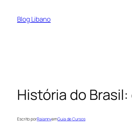
Pular
para
Blog Libano
o
conteúdo
História do Brasil
Escrito por
Raianny
em
Guia de Cursos