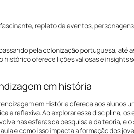
co e fascinante, repleto de eventos, personag
passando pela colonização portuguesa, até a
o histórico oferece lições valiosas e insight
ndizagem em história
prendizagem em História oferece aos alunos u
a e reflexiva. Ao explorar essa disciplina, os
olve nas esferas da pesquisa e da teoria, e 
 aula e como isso impacta a formação dos jove