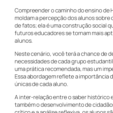
Compreender o caminho do ensino de His
moldam a percepção dos alunos sobre o
de fatos; ela é uma construção social q
futuros educadores se tornam mais apto
alunos.
Neste cenário, você terá a chance de 
necessidades de cada grupo estudantil. 
uma prática recomendada, mas um impera
Essa abordagem reflete a importância d
únicas de cada aluno.
A inter-relação entre o saber históric
também o desenvolvimento de cidadãos 
crítico e a análise reflexiva, os alunos