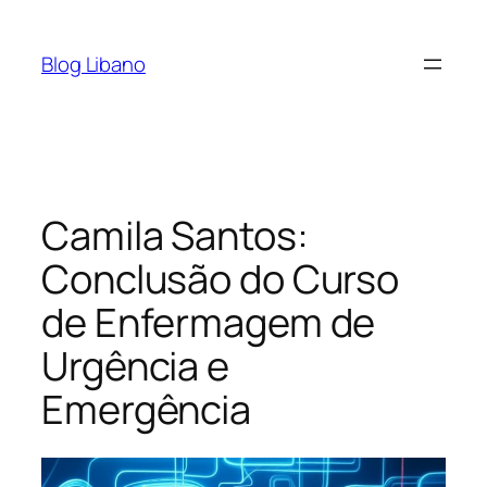
Pular
para
Blog Libano
o
conteúdo
Camila Santos:
Conclusão do Curso
de Enfermagem de
Urgência e
Emergência