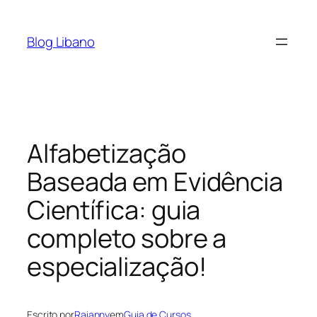
Pular
para
Blog Libano
o
conteúdo
Alfabetização
Baseada em Evidência
Científica: guia
completo sobre a
especialização!
Escrito por
Raianny
em
Guia de Cursos