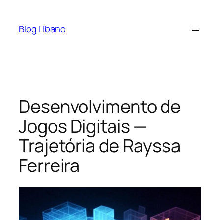
Pular
para
Blog Libano
o
conteúdo
Desenvolvimento de
Jogos Digitais —
Trajetória de Rayssa
Ferreira