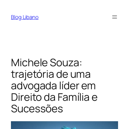
Pular
para
Blog Libano
o
conteúdo
Michele Souza:
trajetória de uma
advogada líder em
Direito da Família e
Sucessões