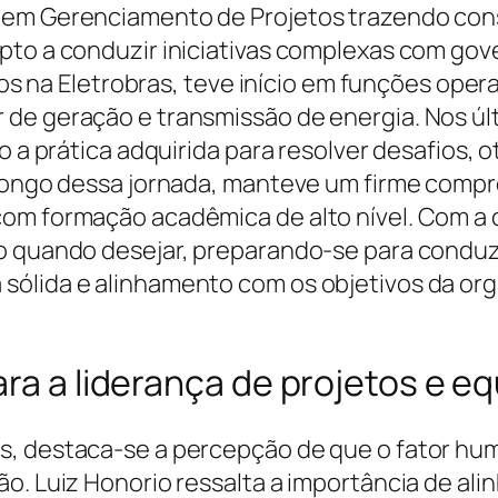
 em Gerenciamento de Projetos trazendo cons
pto a conduzir iniciativas complexas com gov
anos na Eletrobras, teve início em funções ope
de geração e transmissão de energia. Nos últ
o a prática adquirida para resolver desafios, 
o longo dessa jornada, manteve um firme comp
com formação acadêmica de alto nível. Com a 
o quando desejar, preparando-se para conduzi
ólida e alinhamento com os objetivos da orga
ara a liderança de projetos e e
s, destaca-se a percepção de que o fator hu
o. Luiz Honorio ressalta a importância de al