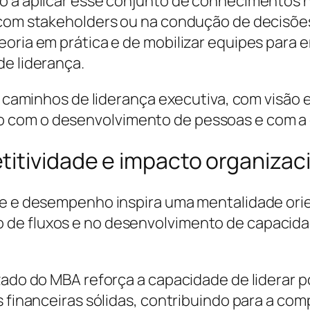
to a aplicar esse conjunto de conhecimentos 
o com stakeholders ou na condução de decis
eoria em prática e de mobilizar equipes para 
de liderança.
ar caminhos de liderança executiva, com visão 
com o desenvolvimento de pessoas e com a g
titividade e impacto organizac
ade e desempenho inspira uma mentalidade ori
 de fluxos e no desenvolvimento de capacida
zado do MBA reforça a capacidade de liderar po
s financeiras sólidas, contribuindo para a com