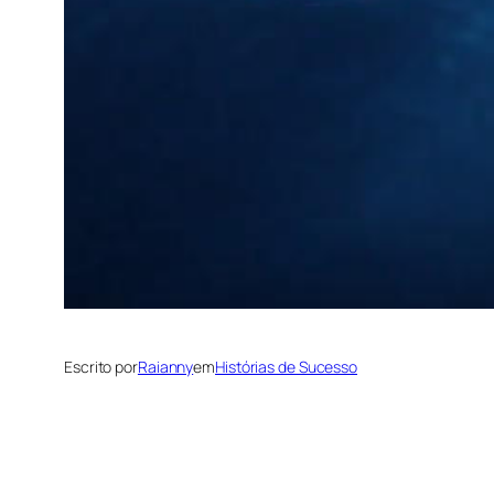
Escrito por
Raianny
em
Histórias de Sucesso