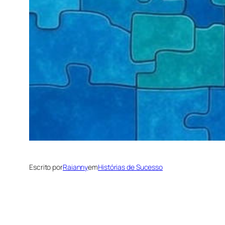
Escrito por
Raianny
em
Histórias de Sucesso