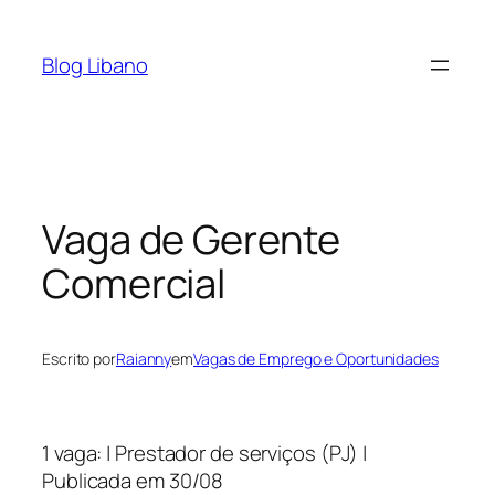
Pular
para
Blog Libano
o
conteúdo
Vaga de Gerente
Comercial
Escrito por
Raianny
em
Vagas de Emprego e Oportunidades
1 vaga: | Prestador de serviços (PJ) |
Publicada em 30/08