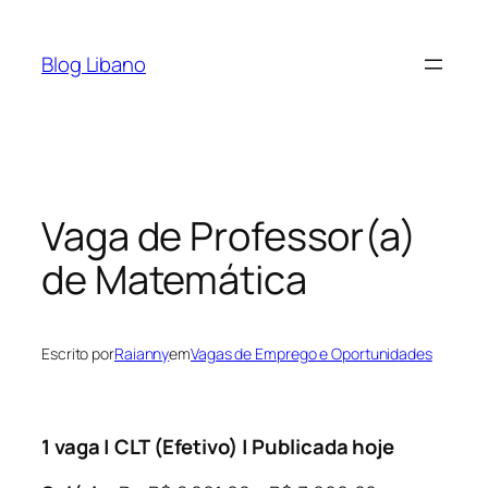
Pular
para
Blog Libano
o
conteúdo
Vaga de Professor(a)
de Matemática
Escrito por
Raianny
em
Vagas de Emprego e Oportunidades
1 vaga | CLT (Efetivo) | Publicada hoje