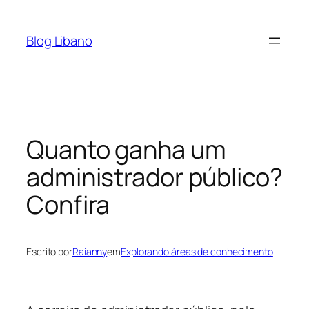
Pular
para
Blog Libano
o
conteúdo
Quanto ganha um
administrador público?
Confira
Escrito por
Raianny
em
Explorando áreas de conhecimento