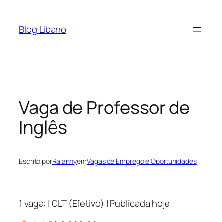
Pular
para
Blog Libano
o
conteúdo
Vaga de Professor de
Inglês
Escrito por
Raianny
em
Vagas de Emprego e Oportunidades
1 vaga: | CLT (Efetivo) | Publicada hoje