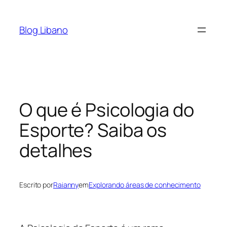
Pular
para
Blog Libano
o
conteúdo
O que é Psicologia do
Esporte? Saiba os
detalhes
Escrito por
Raianny
em
Explorando áreas de conhecimento