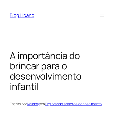
Pular
para
Blog Libano
o
conteúdo
A importância do
brincar para o
desenvolvimento
infantil
Escrito por
Raianny
em
Explorando áreas de conhecimento