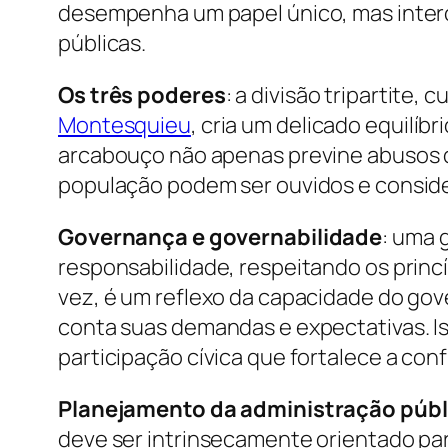
desempenha um papel único, mas interco
públicas.
Os três poderes
: a divisão tripartite
Montesquieu
, cria um delicado equilíb
arcabouço não apenas previne abusos 
população podem ser ouvidos e consid
Governança e governabilidade
: uma 
responsabilidade, respeitando os princ
vez, é um reflexo da capacidade do go
conta suas demandas e expectativas. Is
participação cívica que fortalece a conf
Planejamento da administração públ
deve ser intrinsecamente orientado par