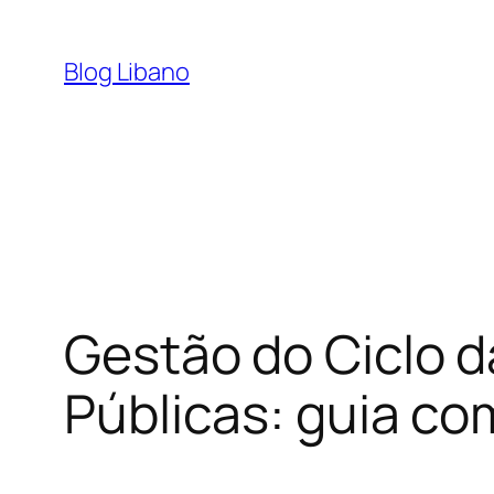
Pular
para
Blog Libano
o
conteúdo
Gestão do Ciclo d
Públicas: guia co