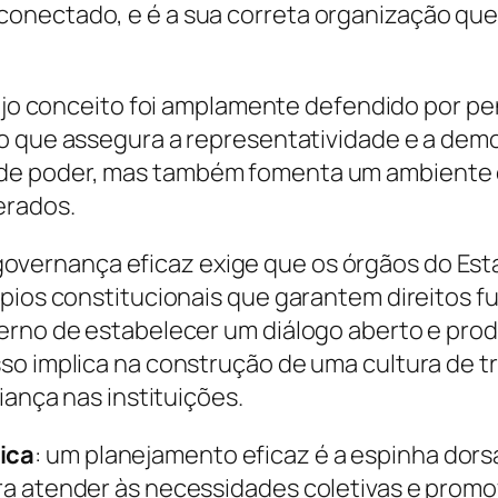
nectado, e é a sua correta organização que g
, cujo conceito foi amplamente defendido por 
rio que assegura a representatividade e a dem
de poder, mas também fomenta um ambiente o
erados.
governança eficaz exige que os órgãos do Es
ípios constitucionais que garantem direitos f
verno de estabelecer um diálogo aberto e pro
so implica na construção de uma cultura de t
iança nas instituições.
ica
: um planejamento eficaz é a espinha dorsa
a atender às necessidades coletivas e promo