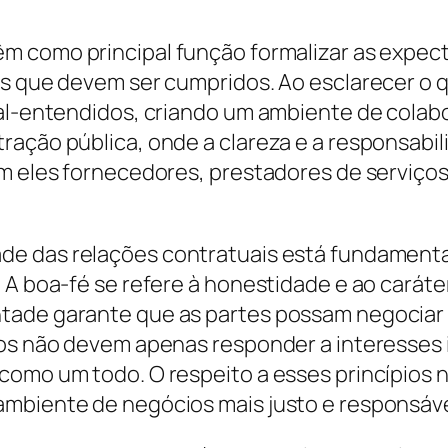
têm como principal função formalizar as expec
es que devem ser cumpridos. Ao esclarecer o 
mal-entendidos, criando um ambiente de colab
ação pública, onde a clareza e a responsabili
am eles fornecedores, prestadores de serviços
dade das relações contratuais está fundament
 A boa-fé se refere à honestidade e ao carát
tade garante que as partes possam negociar l
dos não devem apenas responder a interesses 
como um todo. O respeito a esses princípios n
ambiente de negócios mais justo e responsáve