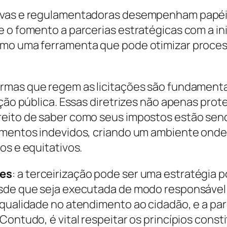
tivas e regulamentadoras desempenham papéis
 o fomento a parcerias estratégicas com a inic
omo uma ferramenta que pode otimizar proces
ormas que regem as licitações são fundamenta
ração pública. Essas diretrizes não apenas pr
ito de saber como seus impostos estão sendo 
imentos indevidos, criando um ambiente onde
os e equitativos.
ões
: a terceirização pode ser uma estratégia p
esde que seja executada de modo responsável 
 qualidade no atendimento ao cidadão, e a pa
Contudo, é vital respeitar os princípios const